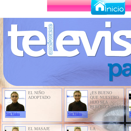
EL NIÑO
¿ES BUENO
ADOPTADO
QUE NUESTRO
HIJO SEA
PERFECCIONISTA?
Ver Video
Ver Video
EL MASAJE
LA