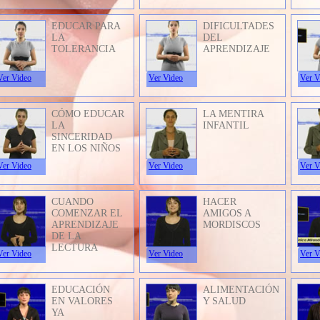
EDUCAR PARA
DIFICULTADES
LA
DEL
TOLERANCIA
APRENDIZAJE
Ver Video
Ver Video
Ver V
CÓMO EDUCAR
LA MENTIRA
LA
INFANTIL
SINCERIDAD
EN LOS NIÑOS
Ver Video
Ver Video
Ver V
CUANDO
HACER
COMENZAR EL
AMIGOS A
APRENDIZAJE
MORDISCOS
DE LA
LECTURA
Ver Video
Ver Video
Ver V
EDUCACIÓN
ALIMENTACIÓN
EN VALORES
Y SALUD
YA