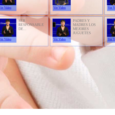
Ver Video
Ver Video
Ver V
SER
PADRES Y
RESPONSABLE
MADRES LOS
DE...
MEJORES
JUGUETES
Ver Video
Ver Video
Ver V