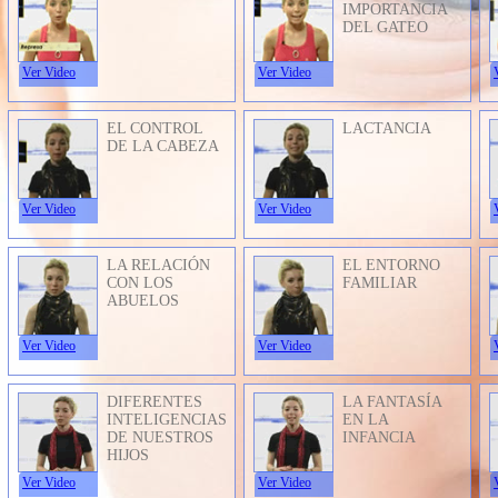
IMPORTANCIA
DEL GATEO
Ver Video
Ver Video
EL CONTROL
LACTANCIA
DE LA CABEZA
Ver Video
Ver Video
LA RELACIÓN
EL ENTORNO
CON LOS
FAMILIAR
ABUELOS
Ver Video
Ver Video
DIFERENTES
LA FANTASÍA
INTELIGENCIAS
EN LA
DE NUESTROS
INFANCIA
HIJOS
Ver Video
Ver Video