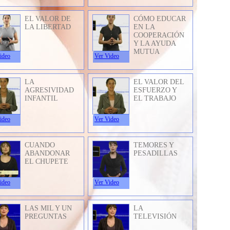
EL VALOR DE
CÓMO EDUCAR
LA LIBERTAD
EN LA
COOPERACIÓN
Y LA AYUDA
MUTUA
ideo
Ver Video
LA
EL VALOR DEL
AGRESIVIDAD
ESFUERZO Y
INFANTIL
EL TRABAJO
ideo
Ver Video
CUANDO
TEMORES Y
ABANDONAR
PESADILLAS
EL CHUPETE
ideo
Ver Video
LAS MIL Y UN
LA
PREGUNTAS
TELEVISIÓN