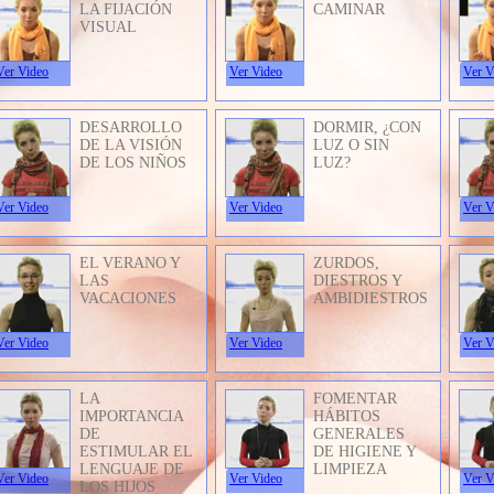
LA FIJACIÓN
CAMINAR
VISUAL
Ver Video
Ver Video
Ver V
DESARROLLO
DORMIR, ¿CON
DE LA VISIÓN
LUZ O SIN
DE LOS NIÑOS
LUZ?
Ver Video
Ver Video
Ver V
EL VERANO Y
ZURDOS,
LAS
DIESTROS Y
VACACIONES
AMBIDIESTROS
Ver Video
Ver Video
Ver V
LA
FOMENTAR
IMPORTANCIA
HÁBITOS
DE
GENERALES
ESTIMULAR EL
DE HIGIENE Y
LENGUAJE DE
LIMPIEZA
Ver Video
Ver Video
Ver V
LOS HIJOS