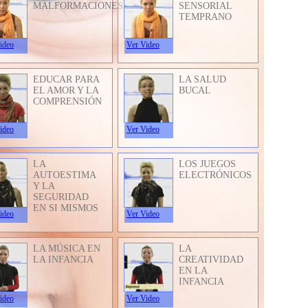
MALFORMACIONES
SENSORIAL
TEMPRANO
ideo
Ver Video
EDUCAR PARA
LA SALUD
EL AMOR Y LA
BUCAL
COMPRENSIÓN
ideo
Ver Video
LA
LOS JUEGOS
AUTOESTIMA
ELECTRÓNICOS
Y LA
SEGURIDAD
EN SI MISMOS
ideo
Ver Video
LA MÚSICA EN
LA
LA INFANCIA
CREATIVIDAD
EN LA
INFANCIA
ideo
Ver Video