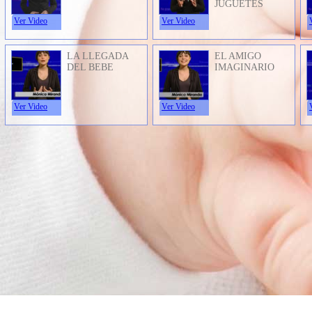
JUGUETES
Ver Video
Ver Video
LA LLEGADA
EL AMIGO
DEL BEBE
IMAGINARIO
Ver Video
Ver Video