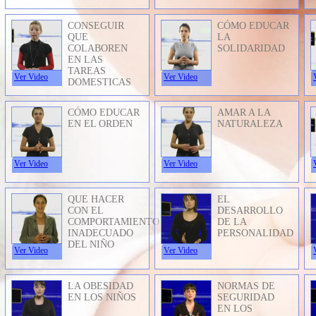
CONSEGUIR
CÓMO EDUCAR
QUE
LA
COLABOREN
SOLIDARIDAD
EN LAS
TAREAS
Ver Video
Ver Video
DOMESTICAS
CÓMO EDUCAR
AMAR A LA
EN EL ORDEN
NATURALEZA
Ver Video
Ver Video
QUE HACER
EL
CON EL
DESARROLLO
COMPORTAMIENTO
DE LA
INADECUADO
PERSONALIDAD
DEL NIÑO
Ver Video
Ver Video
LA OBESIDAD
NORMAS DE
EN LOS NIÑOS
SEGURIDAD
EN LOS