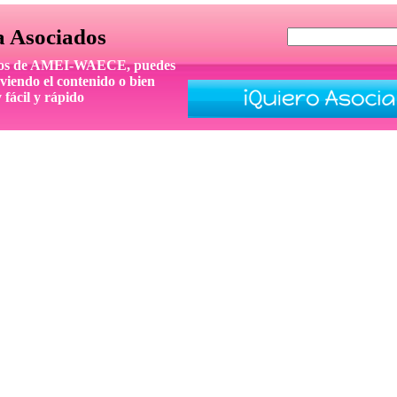
a Asociados
iados de AMEI-WAECE, puedes
viendo el contenido o bien
 fácil y rápido