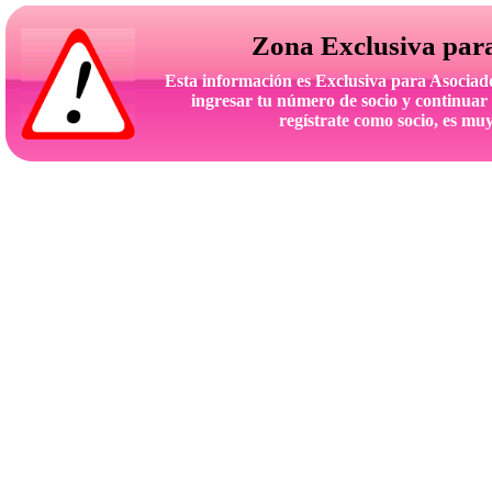
Zona Exclusiva par
Esta información es Exclusiva para Asoc
ingresar tu número de socio y continuar 
regístrate como socio, es muy