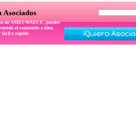
a Asociados
iados de AMEI-WAECE, puedes
viendo el contenido o bien
 fácil y rápido