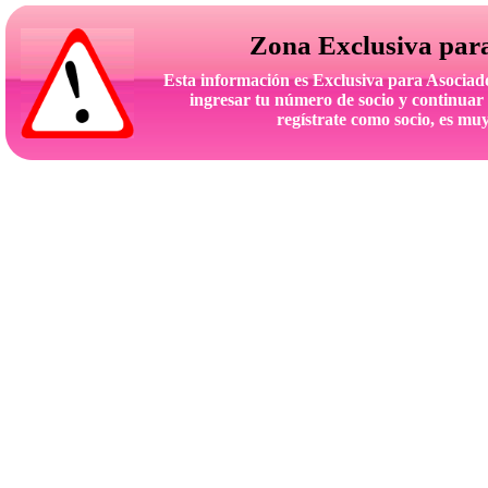
Zona Exclusiva par
Esta información es Exclusiva para Asoc
ingresar tu número de socio y continuar 
regístrate como socio, es muy