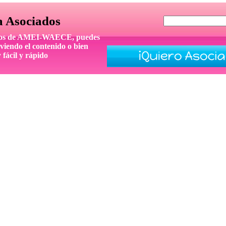
a Asociados
iados de AMEI-WAECE, puedes
viendo el contenido o bien
 fácil y rápido