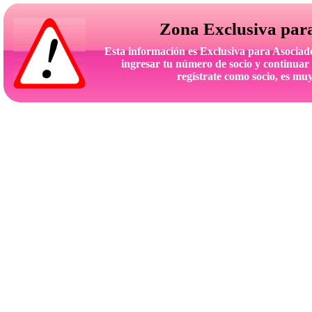
Zona Exclusiva par
Esta información es Exclusiva para Asoc
ingresar tu número de socio y continuar 
regístrate como socio, es muy