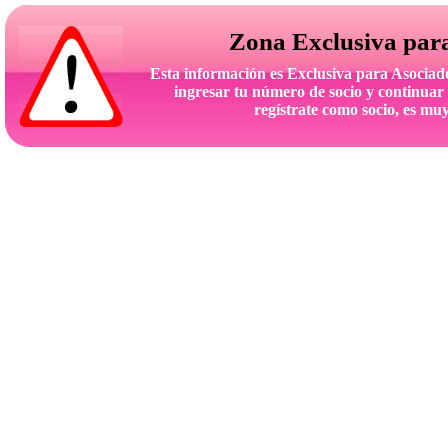
Zona Exclusiva par
Esta información es Exclusiva para Asoc
ingresar tu número de socio y continuar 
regístrate como socio, es muy