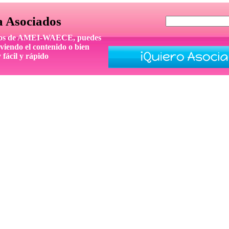
a Asociados
iados de AMEI-WAECE, puedes
viendo el contenido o bien
 fácil y rápido