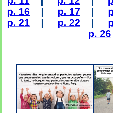
p. 11
|
p. 12
|
p
p. 16
|
p. 17
|
p
p. 21
|
p. 22
|
p
p. 26