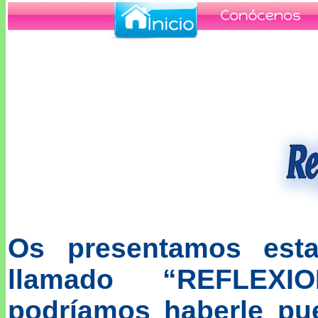
Os presentamos est
llamado “REFLEXI
podríamos haberle pue