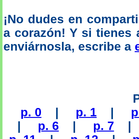
¡No dudes en compartir
a corazón! Y si tienes 
enviárnosla, escribe a
p. 0
|
p. 1
|
p
|
p. 6
|
p. 7