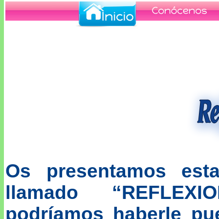
Os presentamos est
llamado “REFLEXI
podríamos haberle pue