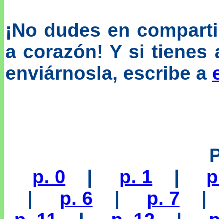
¡No dudes en compartir
a corazón! Y si tienes 
enviárnosla, escribe a
p. 0
|
p. 1
|
p
|
p. 6
|
p. 7