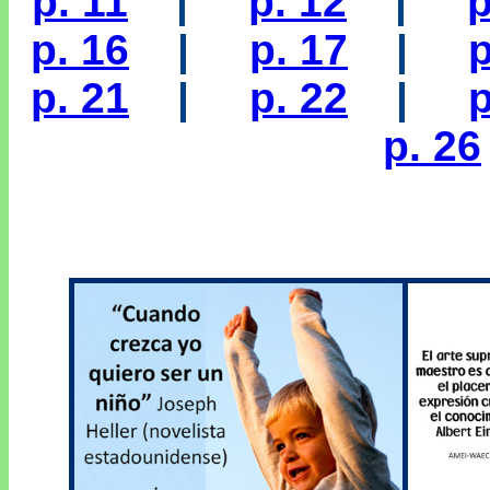
p. 11
|
p. 12
|
p
p. 16
|
p. 17
|
p
p. 21
|
p. 22
|
p
p. 26