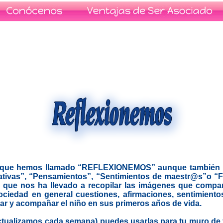
 que hemos llamado “REFLEXIONEMOS” aunque también pod
ativas”, “Pensamientos”, “Sentimientos de maestr@s”o “F
 que nos ha llevado a recopilar las imágenes que compa
ociedad en general cuestiones, afirmaciones, sentimiento
ar y acompañar el niño en sus primeros años de vida.
tualizamos cada semana) puedes usarlas para tu muro de fa