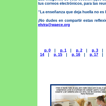
tus correos electrónicos, para las reu
“La enseñanza que deja huella no es 
¡No dudes en compartir estas reflexi
elvira@waece.org
p. 0
|
p. 1
|
p. 2
|
p. 3
14
|
p. 15
|
p. 16
|
p. 17