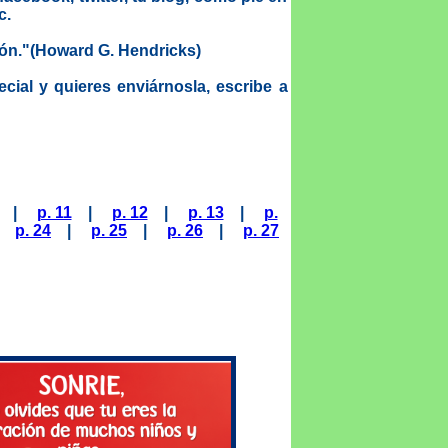
c.
zón."(Howard G. Hendricks)
cial y quieres enviárnosla, escribe a
|
p. 11
|
p. 12
|
p. 13
|
p.
|
p. 24
|
p. 25
|
p. 26
|
p. 27