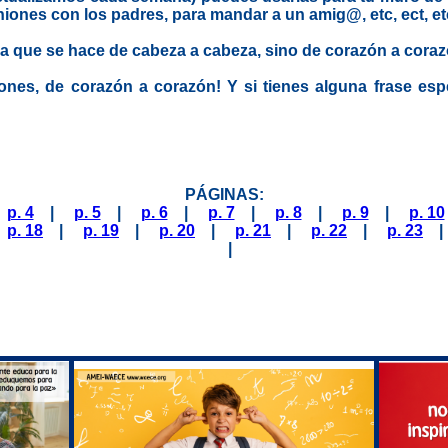
niones con los padres, para mandar a un amig@, etc, ect, et
la que se hace de cabeza a cabeza, sino de corazón a cora
ones, de corazón a corazón! Y si tienes alguna frase espe
PÁGINAS:
|
p. 4
|
p. 5
|
p. 6
|
p. 7
|
p. 8
|
p. 9
|
p. 10
|
p. 18
|
p. 19
|
p. 20
|
p. 21
|
p. 22
|
p. 23
|