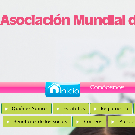
Quiénes Somos
Estatutos
Reglamento
Beneficios de los socios
Correos
Porque e