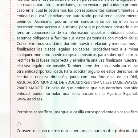
ser usados para otras actividades, como enviarle publicidad o promoc
caso en el cual le pediremos los correspondientes consentimientos. 
entidad que esté debidamente autorizado podrá tener conocimiento
pedimos. Asimismo, podrán tener conocimiento de su informació
necesiten tener acceso a la misma para que podamos prestarle nuest
tendrán conocimiento de su información aquellas entidades pública
estemos obligados a facilitar sus datos personales con motivo del c
Conservaremos sus datos durante nuestra relación y mientras nos o
finalizados los plazos legales aplicables, procederemos a elimin
cualquier momento puede dirigirse a nosotros para saber qué inform
rectificarla si fuese incorrecta y eliminarla una vez finalizada nuestra
ello sea legalmente posible. También tiene derecho a solicitar el t
otra entidad (portabilidad). Para solicitar alguno de estos derechos, d
escrita a nuestra dirección, junto con una fotocopia de su DNI, 
ASOCIACIÓN MUNDIAL DE EDUCADORES INFANTILES (AMEI-WAECE): C
28007 MADRID. En caso de que entienda que sus derechos han sido
entidad, puede formular una reclamación en la Agencia Español
(www.aepd.es).
Permisos específicos (marque la casilla correspondiente en caso afirma
Consiento el uso de mis datos personales para recibir publicidad d