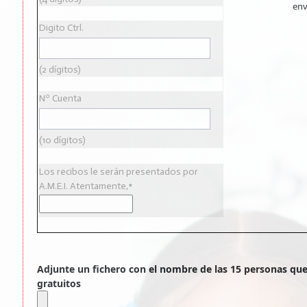
env
Digito Ctrl.
(2 dígitos)
Nº Cuenta
(10 dígitos)
Los recibos le serán presentados por
A.M.E.I. Atentamente,*
Adjunte un fichero con el nombre de las 15 personas qu
gratuitos