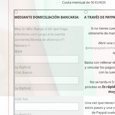
Cuota mensual de 50 EUROS
MEDIANTE DOMICILIACIÓN BANCARIA:
A TRAVÉS DE PAYP
Si no tienes cu
Muy Sr. Mío: Ruego a Vd. que haga
obtenerla de man
efectivos, con cargo a mi cuenta
corriente/libreta de ahorros nº:
Abrir una 
Número *:
(
www.paypal.com/
IBAN
s
Basta con rellenar e
(4 dígitos)
y vincular los pagos
con la cue
Cód. Banco
No se tarda ni 5
proceso es
Es rápid
(4 dígitos)
muy
Cód. Suc
Una vez que tienes 
estos pasos y una v
de Paypal vuelv
(4 dígitos)