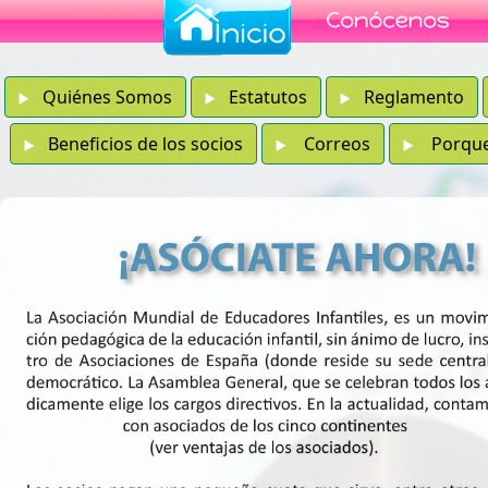
Quiénes Somos
Estatutos
Reglamento
Beneficios de los socios
Correos
Porque e