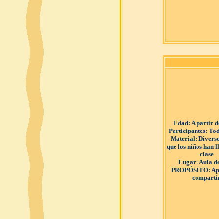
Edad
: A partir 
Participantes
: Tod
Material
: Divers
que los niños han l
clase
Lugar
: Aula d
PROPÓSITO
: A
compartir