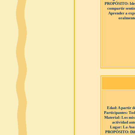
PROPÓSITO
: Id
compartir senti
Aprender a exp
oralmente
Edad
: A partir 
Participantes
: Tod
Material
: Los mi
actividad ant
Lugar
: La As
PROPÓSITO
: Di