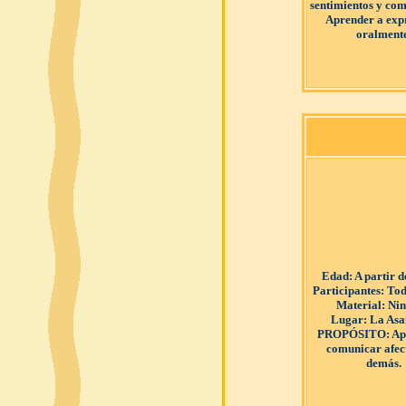
sentimientos y com
Aprender a exp
oralmente
Edad
: A partir 
Participantes
: Tod
Material
: Ni
Lugar
: La As
PROPÓSITO
: A
comunicar afect
demás.