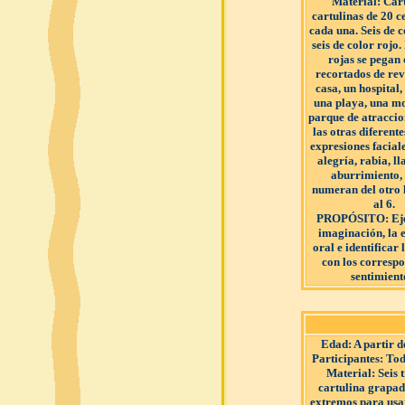
Material
: Car
cartulinas de 20 c
cada una. Seis de c
seis de color rojo.
rojas se pegan 
recortados de rev
casa, un hospital,
una playa, una m
parque de atraccion
las otras diferent
expresiones faciale
alegría, rabia, lla
aburrimiento, 
numeran del otro l
al 6.
PROPÓSITO
: Ej
imaginación, la 
oral e identificar 
con los correspo
sentimient
Edad
: A partir 
Participantes
: Tod
Material
: Seis 
cartulina grapad
extremos para us