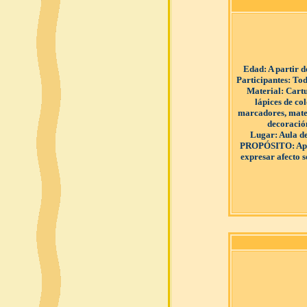
Edad
: A partir 
Participantes
: Tod
Material
: Cart
lápices de col
marcadores, mate
decoració
Lugar
: Aula d
PROPÓSITO
: A
expresar afecto s