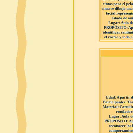
cintas para el pel
cinta se dibuja un
facial represen
estado de án
Lugar
: Aula d
PROPÓSITO
: A
identificar sentim
el rostro y todo e
Edad
: A partir 
Participantes
: To
Material
: Cartuli
rotulador
Lugar
: Aula d
PROPÓSITO
: A
reconocer los
comportamient