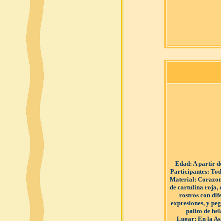
Edad
: A partir 
Participantes
: Tod
Material
: Corazo
de cartulina roja,
rostros con dif
expresiones, y pe
palito de he
Lugar
: En la A