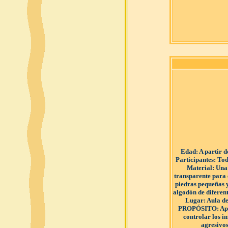
Edad
: A partir 
Participantes
: Tod
Material
: Una
transparente para 
piedras pequeñas 
algodón de diferent
Lugar
: Aula de
PROPÓSITO
: A
controlar los i
agresivos