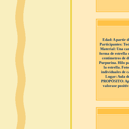
Edad
: A partir 
Participantes
: Tod
Material
: Una ca
forma de estrella 
centímetros de d
Purpurina. Hilo p
la estrella. Fot
individuales de c
Lugar
: Aula d
PROPÓSITO
: A
valorase positi