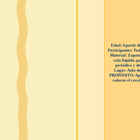
Edad
: A partir 
Participantes
: Tod
Material
: Zapato
cola líquida, p
periódico y d
Lugar
: Aula d
PROPÓSITO
: A
valorar el crec