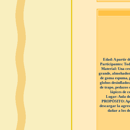
Edad
: A partir 
Participantes
: Tod
Material
: Una ce
grande, almohadone
de goma espuma, p
globos desinflado
de trapo, pedazos 
lápices de c
Lugar
: Aula d
PROPÓSITO
: A
descargar la agres
dañar a los d