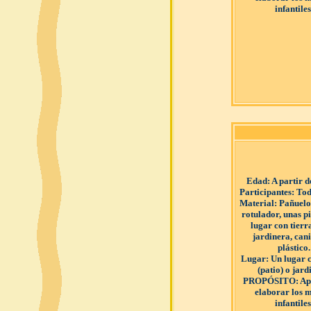
infantiles
Edad
: A partir 
Participantes
: Tod
Material
: Pañuelo
rotulador, unas p
lugar con tierr
jardinera, can
plástico.
Lugar
: Un lugar 
(patio) o jar
PROPÓSITO
: A
elaborar los 
infantiles