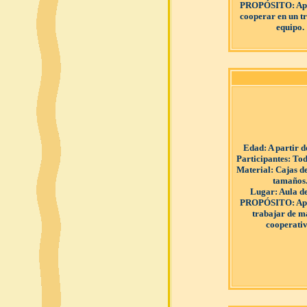
PROPÓSITO
: A
cooperar en un t
equipo.
Edad
: A partir 
Participantes
: Tod
Material
: Cajas d
tamaños
Lugar
: Aula d
PROPÓSITO
: A
trabajar de 
cooperativ