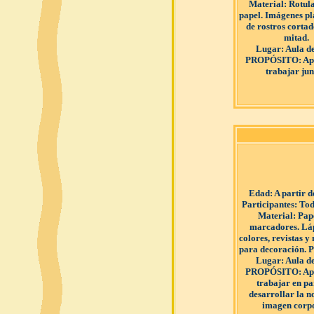
Material
: Rotul
papel. Imágenes pl
de rostros cortad
mitad.
Lugar
: Aula d
PROPÓSITO
: A
trabajar jun
Edad
: A partir 
Participantes
: Tod
Material
: Pap
marcadores. Láp
colores, revistas y
para decoración. 
Lugar
: Aula d
PROPÓSITO
: A
trabajar en pa
desarrollar la n
imagen corpo