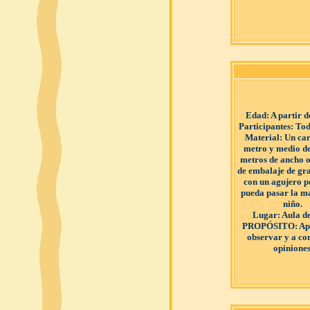
Edad
: A partir 
Participantes
: Tod
Material
: Un ca
metro y medio de
metros de ancho o
de embalaje de g
con un agujero p
pueda pasar la m
niño.
Lugar
: Aula d
PROPÓSITO
: A
observar y a co
opiniones