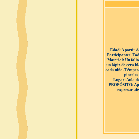
Edad
: A partir 
Participantes
: Tod
Material
: Un foli
un lápiz de cera b
cada niño. Témpera
pinceles
Lugar
: Aula d
PROPÓSITO
: A
expresar afe