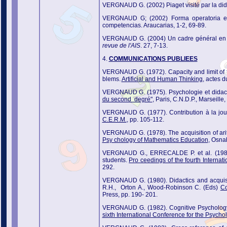
VERGNAUD G. (2002) Piaget visité par la didac
VERGNAUD G; (2002) Forma operatoria e f
competencias. Araucarias, 1-2, 69-89.
VERGNAUD G. (2004) Un cadre général en gui
revue de l'AIS
. 27, 7-13.
4.
COMMUNICATIONS PUBLIEES
VERGNAUD G. (1972). Capacity and limit of t
blems.
Artificial and Human Thinking
, actes 
VERGNAUD G. (1975). Psychologie et didac
du second degré"
, Paris, C.N.D.P., Marseille,
VERGNAUD G. (1977). Contribution à la jour
C.E.R.M.
, pp. 105-112.
VERGNAUD G. (1978). The acquisition of ari
Psy chology of Mathematics Education
, Osna
VERGNAUD G., ERRECALDE P. et al. (1980).
students.
Pro ceedings of the fourth Interna
292.
VERGNAUD G. (1980). Didactics and acquisiti
R.H., Orton A., Wood-Robinson C. (Eds)
Co
Press, pp. 190- 201.
VERGNAUD G. (1982). Cognitive Psychology a
sixth International Conference for the Psych