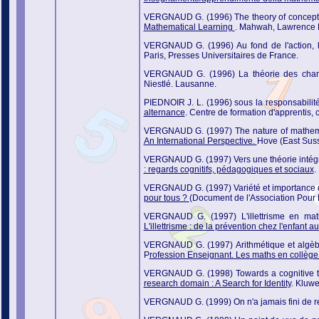
VERGNAUD G. (1996) The theory of conceptual 
Mathematical Learning
. Mahwah, Lawrence 
VERGNAUD G. (1996) Au fond de l'action, la
Paris, Presses Universitaires de France.
VERGNAUD G. (1996) La théorie des champ
Niestlé. Lausanne.
PIEDNOIR J. L. (1996) sous la responsabilité
alternance
. Centre de formation d'apprentis, c
VERGNAUD G. (1997) The nature of mathemat
An International Perspective.
Hove (East Suss
VERGNAUD G. (1997) Vers une théorie intégrée
: regards cognitifs, pédagogiques et sociaux
.
VERGNAUD G. (1997) Variété et importance de
pour tous ?
(Document de l'Association Pour F
VERGNAUD G. (1997) L'illettrisme en math
L'illettrisme : de la prévention chez l'enfant a
VERGNAUD G. (1997) Arithmétique et algèbre 
P
rofession Enseignant. Les maths en collège 
VERGNAUD G. (1998) Towards a cognitive theo
research domain : A Search for Identity
. Kluw
VERGNAUD G. (1999) On n'a jamais fini de reli