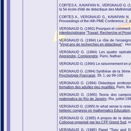
CORTES A., KAVAFIAN N., VERGNAUD G. (1989) 
la 5è école d'été de didactique des Mathémati
CORTES A., VERGNAUD G., KAVAFIAN N. (l99
Proceedings of the l4th PME Conference, 2, 
VERGNAUD G. (1992) Pourquoi et comment dé
interdisciplinaire
"Travail. Recherche et Prosp
VERGNAUD G. (1994) Le rôle de l'enseignan
"
Vingt ans de recherches en didactique"
. Ho
VERGNAUD G. (1994) Les quatre opérations
Apprendre, Comprendre
. Paris, Nathan.
VERGNAUD G. (1994) Le raisonnement en ph
VERGNAUD G. (1994) Synthèse de la 3ème par
Psychologie Française
, 39, 1, pp 99-100.
VERGNAUD G. (1994) Didactique profession
formation des adultes peu qualifiés.
Paris, fév
VERGNAUD G. (1995) Teoria dos campos c
matematica do Rio de Janeiro
. Rio, juillet 19
VERGNAUD G. (1995) In what sense is resea
hellenic congress on mathematics Education
VERGNAUD G. (1995) A propos de la didact
Colloque organisé par les CFP Grand Sud
, 
VERGNAUD G. (1995) Panel "Tony and D