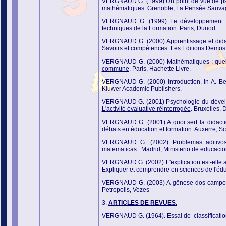
VERGNAUD G. (1999) Un point de vue de ps
mathématiques
. Grenoble,
La Pensée Sauva
VERGNAUD G. (1999) Le développement cog
techniques de
la Formation. Paris, Dunod.
VERGNAUD G. (2000) Apprentissage et didact
Savoirs et compétences
. Les Editions Demos
VERGNAUD G. (2000) Mathématiques : quel 
commune
. Paris, Hachette Livre.
VERGNAUD G. (2000) Introduction. In A. B
Kluwer Academic Publishers.
VERGNAUD G. (2001) Psychologie du développ
L'activité évaluative réinterrogée
. Bruxelles, 
VERGNAUD G. (2001) A quoi sert la didact
débats en éducation et formation
. Auxerre, S
VERGNAUD G. (2002) Problemas aditivos 
matematicas
. Madrid, Ministerio de educacion
VERGNAUD G. (2002) L'explication est-elle a
Expliquer et comprendre en sciences de l'édu
VERGNAUD G. (2003) A gênese dos campos co
Petropolis, Vozes
3.
ARTICLES DE REVUES.
VERGNAUD G. (1964). Essai de classification