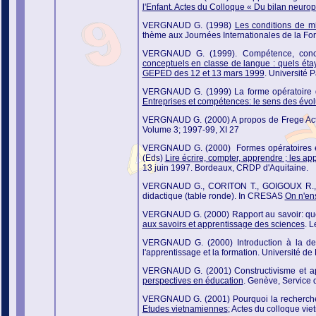
l'Enfant. Actes du Colloque « Du bilan neu
VERGNAUD G. (1998)
Les conditions de 
thème aux Journées Internationales de
la Fo
VERGNAUD G. (1999). Compétence, concep
conceptuels en classe de langue : quels ét
GEPED des 12 et 13 mars 1999
. Université 
VERGNAUD G. (1999) La forme opératoire d
Entreprises et compétences: le sens des évol
VERGNAUD G. (2000) A propos de Frege Actes
Volume 3; 1997-99, XI 27
VERGNAUD G. (2000) Formes opératoires et 
(Eds)
Lire écrire, compter, apprendre ; les a
13 juin 1997. Bordeaux, CRDP d'Aquitaine.
VERGNAUD G., CORITON T., GOIGOUX R., V
didactique (table ronde). In CRESAS
On n'en
VERGNAUD G. (2000) Rapport au savoir: quel
aux savoirs et apprentissage des sciences
. L
VERGNAUD G. (2000) Introduction à la deu
l'apprentissage et la formation. Université 
VERGNAUD G. (2001) Constructivisme et a
perspectives en éducation
. Genève, Service
VERGNAUD G. (2001) Pourquoi la recherche e
Etudes vietnamiennes
; Actes du colloque vie