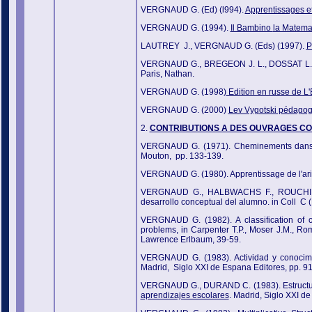
VERGNAUD G. (Ed) (l994).
Apprentissages et
VERGNAUD G. (1994).
Il Bambino
la Matemat
LAUTREY J., VERGNAUD G. (Eds) (1997).
P
VERGNAUD G., BREGEON J. L., DOSSAT L.,
Paris, Nathan.
VERGNAUD G. (1998)
Edition en russe de L'
VERGNAUD G. (2000)
Lev Vygotski pédagog
2.
CONTRIBUTIONS A DES OUVRAGES CO
VERGNAUD G. (1971). Cheminements dans l
Mouton, pp. 133-139.
VERGNAUD G. (1980). Apprentissage de l'ar
VERGNAUD G., HALBWACHS F., ROUCHIER A.
desarrollo conceptual del alumno. in Coll C (
VERGNAUD G. (1982). A classification of c
problems, in Carpenter T.P., Moser J.M., Ro
Lawrence Erlbaum, 39-59.
VERGNAUD G. (1983). Actividad y conocimie
Madrid, Siglo XXI de Espana Editores, pp. 9
VERGNAUD G., DURAND C. (1983). Estructuras 
aprendizajes escolares
. Madrid, Siglo XXI d