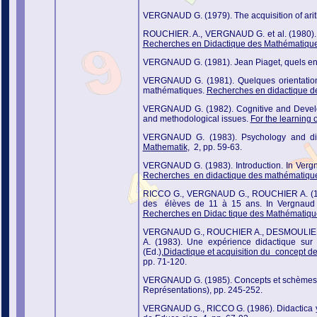
VERGNAUD G. (1979). The acquisition of ari
ROUCHIER. A., VERGNAUD G. et al. (1980). Si
Recherches en Didactique des Mathématiqu
VERGNAUD G. (1981). Jean Piaget, quels en
VERGNAUD G. (1981). Quelques orientations
mathématiques.
Recherches en didactique 
VERGNAUD G. (1982). Cognitive and Develo
and methodological issues.
For the learning 
VERGNAUD G. (1983). Psychology and did
Mathematik
, 2, pp. 59-63.
VERGNAUD G. (1983). Introduction. In Vergn
Recherches en didactique des mathématiqu
RICCO G., VERGNAUD G., ROUCHIER A. (1983)
des élèves de 11 à 15 ans. In Vergnaud G
Recherches en Didac tique des Mathématiqu
VERGNAUD G., ROUCHIER A., DESMOULIERE
A. (1983). Une expérience didactique su
(Ed.),
Didactique et acquisition du concept d
pp. 71-120.
VERGNAUD G. (1985). Concepts et schèmes da
Représentations), pp. 245-252.
VERGNAUD G., RICCO G. (1986). Didactica y