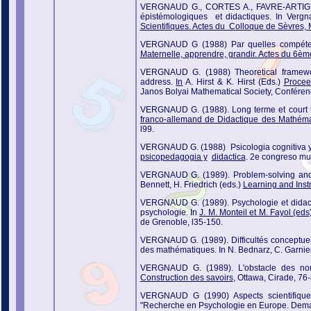
VERGNAUD G., CORTES A., FAVRE-ARTIGUE P.
épistémologiques et didactiques. In Verg
Scientifiques. Actes du Colloque de Sèvres,
VERGNAUD G (1988) Par quelles compétenc
Maternelle, apprendre, grandir. Actes du 6è
VERGNAUD G. (1988) Theoretical framework
address.
In
A. Hirst & K. Hirst (Eds.)
Procee
Janos Bolyai Mathematical Society, Conférenc
VERGNAUD G. (1988). Long terme et court te
franco-allemand de Didactique des Mathémat
l99.
VERGNAUD G. (1988) Psicologia cognitiva y d
psicopedagogia y
didactica
. 2e congreso mu
VERGNAUD G. (1989). Problem-solving and c
Bennett, H. Friedrich (eds.)
Learning and Inst
VERGNAUD G. (1989). Psychologie et didact
psychologie. In
J. M. Monteil et M. Fayol (ed
de Grenoble, l35-150.
VERGNAUD G. (1989). Difficultés conceptuell
des mathématiques. In N. Bednarz, C. Garnie
VERGNAUD G. (1989). L'obstacle des nombre
Construction des savoirs
, Ottawa, Cirade, 76-
VERGNAUD G (1990) Aspects scientifiques
"Recherche en Psychologie en Europe. Demande