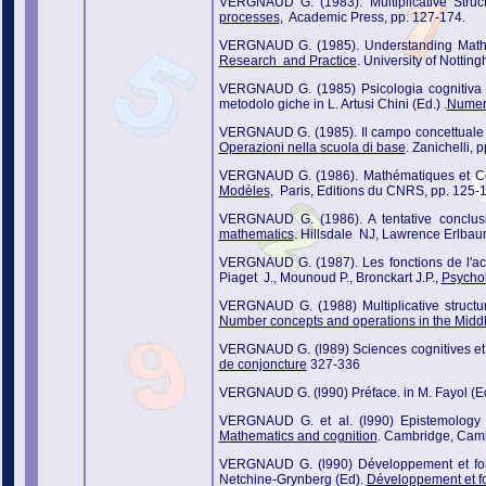
VERGNAUD G. (1983). Multiplicative Struc
processes
, Academic Press, pp. 127-174.
VERGNAUD G. (1985). Understanding Mathema
Research and Practice
. University of Nottin
VERGNAUD G. (1985) Psicologia cognitiva ed
metodolo giche in L. Artusi Chini (Ed.) .
Numeri
VERGNAUD G. (1985). Il campo concettuale dell
Operazioni nella scuola di base
. Zanichelli, 
VERGNAUD G. (1986). Mathématiques et Con
Modèles
, Paris, Editions du CNRS, pp. 125-
VERGNAUD G. (1986). A tentative conclusi
mathematics
. Hillsdale NJ, Lawrence Erlbau
VERGNAUD G. (1987). Les fonctions de l'acti
Piaget J., Mounoud P., Bronckart J.P.,
Psycho
VERGNAUD G. (1988) Multiplicative structur
Number concepts and operations in the Midd
VERGNAUD G. (l989) Sciences cognitives et
de conjoncture
327-336
VERGNAUD G. (l990) Préface. in M. Fayol (E
VERGNAUD G. et al. (l990) Epistemology a
Mathematics and cognition
. Cambridge, Camb
VERGNAUD G. (l990) Développement et fonct
Netchine-Grynberg (Ed).
Développement et fo