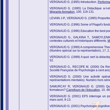
VERGNAUD G. (1995) Introduction.
Performa
VERGNAUD G. (1995)
La Didactique a-t-e
Migrants-formation
, 100, 119-131.
LEVAIN J-P., VERGNAUD G. (1995) Proportionn
VERGNAUD G. (1996) Some of Piaget's funda
VERGNAUD G. (1996) Education the best porti
VERGNAUD G., GALKINA T., SAMOYLENKO L
contextes culturels et historiques différents.
M
VERGNAUD G. (1999) A comprehensive Theory
(Numéro spécial sur la représentation), 17, 2
VERGNAUD G. (1999) A quoi sert la didacti
52.
VERGNAUD G., RECOPE M. (2000) De Revaul
Société Française de Psychologie a cent ans),
VERGNAUD G. (2000) Une activité opérato
représentations mentales). Numéro hors séri
SAMURCAY R; VERGNAUD G. (2000) Que peut
formateurs?
Carrefours de l'éducation
, 10, 48
VERGNAUD G. (2001) EPS interroge un psyc
mars-avril, 9-13.
VERGNAUD G. (2001) Psychologie cognitive et