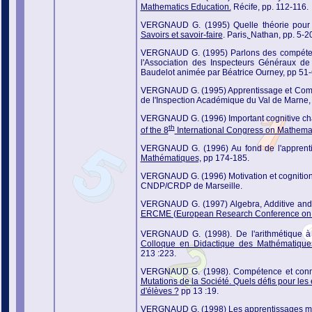
Mathematics Education.
Récife, pp. 112-116.
VERGNAUD G. (1995) Quelle théorie pour co
Savoirs et savoir-faire
. Paris,
Nathan, pp. 5-2
VERGNAUD G. (1995) Parlons des compéte
l'Association des Inspecteurs Généraux de
Baudelot animée par Béatrice Ourney, pp 51-
VERGNAUD G. (1995) Apprentissage et Com
de l'Inspection Académique du Val de Marne, 
VERGNAUD G. (1996) Important cognitive chan
th
of the 8
International Congress on Mathema
VERGNAUD G. (1996) Au fond de l'apprentis
Mathématiques,
pp 174-185.
VERGNAUD G. (1996) Motivation et cognition. 
CNDP/CRDP de Marseille.
VERGNAUD G. (1997) Algebra, Additive and Mu
ERCME (European Research Conference on 
VERGNAUD G. (1998). De l'arithmétique à l
Colloque en Didactique des Mathématique
213 :223.
VERGNAUD G. (1998). Compétence et conna
Mutations de
la Société. Quels défis pour le
d'élèves ?
pp 13 :19.
VERGNAUD G. (1998) Les apprentissages ma