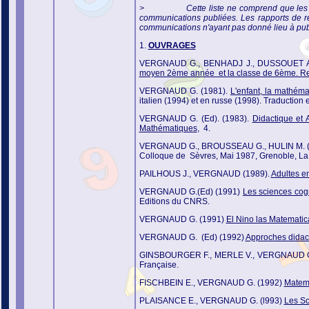
> Cette liste ne comprend que les ouvrage
communications publiées. Les rapports de re
communications n'ayant pas donné lieu à publ
1.
OUVRAGES
VERGNAUD G., BENHADJ J., DUSSOUET A
moyen 2ème année et la classe de 6ème. R
VERGNAUD G. (1981).
L'enfant, la mathémat
italien (1994) et en russe (1998). Traduction 
VERGNAUD G. (Ed). (1983).
Didactique et 
Mathématiques
, 4.
VERGNAUD G., BROUSSEAU G., HULIN M. (E
Colloque de Sèvres, Mai 1987, Grenoble,
La
PAILHOUS J., VERGNAUD (1989).
Adultes e
VERGNAUD G.(Ed) (1991)
Les sciences cog
Editions du CNRS.
VERGNAUD G. (1991)
El Nino las Matematic
VERGNAUD G. (Ed) (1992)
Approches didact
GINSBOURGER F., MERLE V., VERGNAUD G
Française.
FISCHBEIN E., VERGNAUD G. (1992)
Matema
PLAISANCE E., VERGNAUD G. (l993)
Les Sc