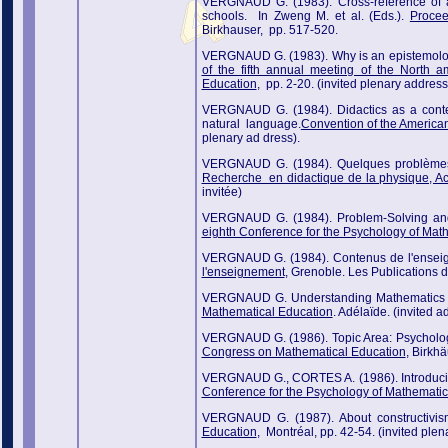
VERGNAUD G. (1983). Cross-reference of a
schools. In Zweng M. et al. (Eds.).
Procee
Birkhauser, pp. 517-520.
VERGNAUD G. (1983). Why is an epistemologi
of the fifth annual meeting of the North 
Education
, pp. 2-20. (invited plenary address
VERGNAUD G. (1984). Didactics as a conten
natural language.
Convention of the America
plenary ad dress).
VERGNAUD G. (1984). Quelques problèmes th
Recherche en didactique de la physique, Acte
invitée)
VERGNAUD G. (1984). Problem-Solving and
eighth Conference for the Psychology of Mat
VERGNAUD G. (1984). Contenus de l'enseig
l'enseignement
, Grenoble. Les Publications de
VERGNAUD G. Understanding Mathematics a
Mathematical Education
. Adélaïde. (invited a
VERGNAUD G. (1986). Topic Area: Psychology
Congress on Mathematical Education
, Birkhä
VERGNAUD G., CORTES A. (1986). Introducing
Conference for the Psychology of Mathemati
VERGNAUD G. (1987). About constructivi
Education
, Montréal, pp. 42-54. (invited plen