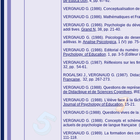
de Educa cion
, 4, pp. 67-92.
VERGNAUD G. (1986). Conceptualisation de 
VERGNAUD G. (1986). Mathématiques et Fra
VERGNAUD G. (1986). Psychologie du dévelo
addi tives.
Grand N
, 38, pp. 21-40.
VERGNAUD G. (1986). Psicologia do desenv
aditivas. In
Analise Psicologica
, 1 (V): pp. 75
VERGNAUD G. (1986). Editorial du numéro s
Psychology of Education
. 1, pp. 3-5 (Editeur i
VERGNAUD G. (1987). Réflexions sur les fi
32, pp. 54-61.
ROGALSKI J., VERGNAUD G. (1987). Didactiq
Française
, 32, pp. 267-273.
VERGNAUD G. (1988). Questions de représent
de Didactique et de Sciences Cognitives
, IR
VERGNAUD G (1988). L'élève face à la tâche 
Journal of Psychology of Education
, 15-21.
VERGNAUD G (1988). Questions vives de la 
VERGNAUD G. (1988). Concepts et schèmes d
actuels de psychologie de langue française (t
VERGNAUD G. (1989). La formation des concep
111-118.