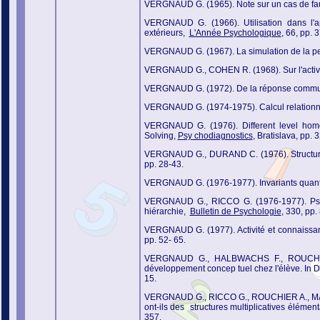
VERGNAUD G. (1965). Note sur un cas de fa
VERGNAUD G. (1966). Utilisation dans l'ap
extérieurs,
L'Année Psychologique
, 66, pp. 
VERGNAUD G. (1967). La simulation de la p
VERGNAUD G., COHEN R. (1968). Sur l'activi
VERGNAUD G. (1972). De la réponse commun
VERGNAUD G. (1974-1975). Calcul relationne
VERGNAUD G. (1976). Different level hom
Solving,
Psy chodiagnostics
, Bratislava, pp. 
VERGNAUD G., DURAND C. (1976). Structure
pp. 28-43.
VERGNAUD G. (1976-1977). Invariants quantitat
VERGNAUD G., RICCO G. (1976-1977). Psyc
hiérarchie,
Bulletin de Psychologie
, 330, pp.
VERGNAUD G. (1977). Activité et connaissa
pp. 52- 65.
VERGNAUD G., HALBWACHS F., ROUCHIER A
développement concep tuel chez l'élève. In 
15.
VERGNAUD G., RICCO G., ROUCHIER A., MART
ont-ils des structures multiplicatives élémen
357.