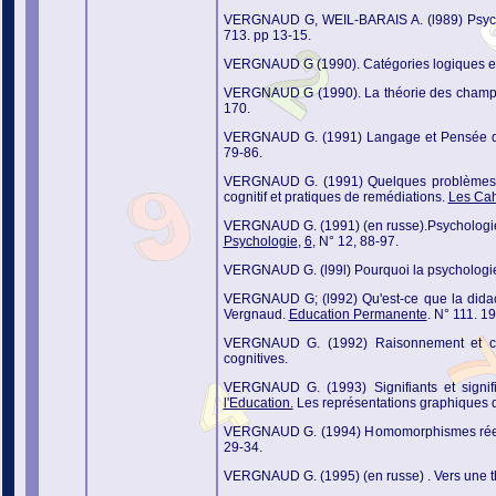
VERGNAUD G, WEIL-BARAIS A. (l989) Psycho
713. pp 13-15.
VERGNAUD G (1990). Catégories logiques et 
VERGNAUD G (1990). La théorie des champ
170.
VERGNAUD G. (1991) Langage et Pensée da
79-86.
VERGNAUD G. (1991) Quelques problèmes 
cognitif et pratiques de remédiations.
Les Cah
VERGNAUD G. (1991) (en russe).Psychologie 
Psychologie
,
6
, N° 12, 88-97.
VERGNAUD G. (l99l) Pourquoi la psychologie
VERGNAUD G; (l992) Qu'est-ce que la didacti
Vergnaud.
Education Permanente
. N° 111. 19
VERGNAUD G. (1992) Raisonnement et co
cognitives.
VERGNAUD G. (1993) Signifiants et signi
l'Education.
Les représentations graphiques da
VERGNAUD G. (1994) Homomorphismes réel-re
29-34.
VERGNAUD G. (1995) (en russe) . Vers une th