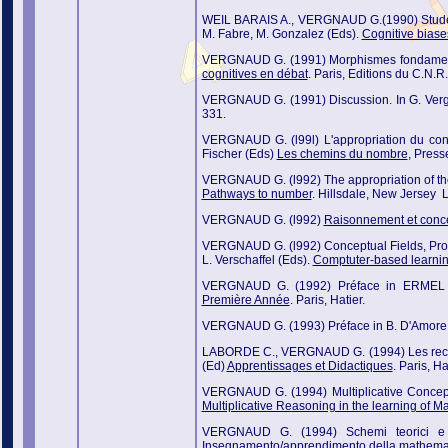
WEIL BARAIS A., VERGNAUD G.(1990) Students
M. Fabre, M. Gonzalez (Eds).
Cognitive biase
VERGNAUD G. (1991) Morphismes fondamenta
cognitives en débat
. Paris, Editions du C.N.R.
VERGNAUD G. (1991) Discussion. In G. Ver
331.
VERGNAUD G. (l99l) L'appropriation du conc
Fischer (Eds)
Les chemins du nombre
, Press
VERGNAUD G. (l992) The appropriation of the c
Pathways to number
. Hillsdale, New Jersey
VERGNAUD G. (l992)
Raisonnement et conce
VERGNAUD G. (l992) Conceptual Fields, Probl
L. Verschaffel (Eds).
Comptuter-based learnin
VERGNAUD G. (1992) Préface in ERME
Première Année
. Paris, Hatier.
VERGNAUD G. (1993) Préface in B. D'Amore
LABORDE C., VERGNAUD G. (1994) Les recher
(Ed)
Apprentissages et Didactiques
. Paris, H
VERGNAUD G. (1994) Multiplicative Concept
Multiplicative Reasoning in the learning of M
VERGNAUD G. (1994) Schemi teorici e fat
Insegnamento/apprendimento della mathematic