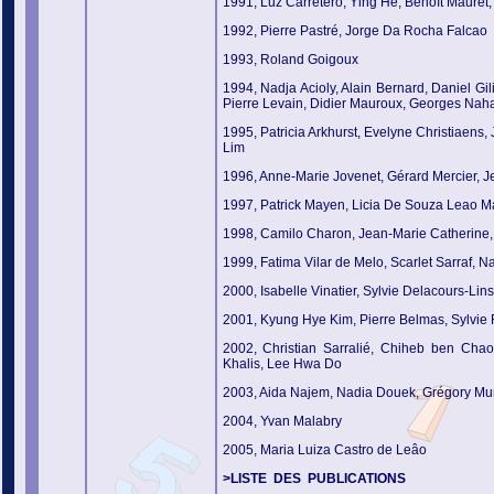
1991, Luz Carretero, Ying He, Benoît Mauret, 
1992, Pierre Pastré, Jorge Da Rocha Falcao
1993, Roland Goigoux
1994, Nadja Acioly, Alain Bernard, Daniel Gi
Pierre Levain, Didier Mauroux, Georges Naha
1995, Patricia Arkhurst, Evelyne Christiaens,
Lim
1996, Anne-Marie Jovenet, Gérard Mercier, 
1997, Patrick Mayen, Licia De Souza Leao Ma
1998, Camilo Charon, Jean-Marie Catherine, 
1999, Fatima Vilar de Melo, Scarlet Sarraf, 
2000, Isabelle Vinatier, Sylvie Delacours-Li
2001, Kyung Hye Kim, Pierre Belmas, Sylvie 
2002, Christian Sarralié, Chiheb ben Chao
Khalis, Lee Hwa Do
2003, Aida Najem, Nadia Douek, Grégory Mun
2004, Yvan Malabry
2005, Maria Luiza Castro de Leâo
>LISTE DES PUBLICATIONS