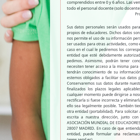
comprendidos entre 0 y 6 años. Las vent
todo el personal docente (solo docente)
Pr
Sus datos personales serán usados para 
propios de educadores. Dichos datos son
nos permite el uso de su información per
ser usados para otras actividades, como 
caso en el cual le pediremos los corresp
entidad que esté debidamente autorizad
pedimos. Asimismo, podrán tener cono
necesiten tener acceso a la misma para 
tendrán conocimiento de su información
estemos obligados a facilitar sus datos
Conservaremos sus datos durante nuestra
finalizados los plazos legales aplicab
cualquier momento puede dirigirse a nos
rectificarla si fuese incorrecta y elimina
ello sea legalmente posible. También tie
otra entidad (portabilidad). Para solicita
escrita a nuestra dirección, junto con
ASOCIACIÓN MUNDIAL DE EDUCADORES IN
28007 MADRID. En caso de que entienda
entidad, puede formular una reclamac
(www.aepd.es).