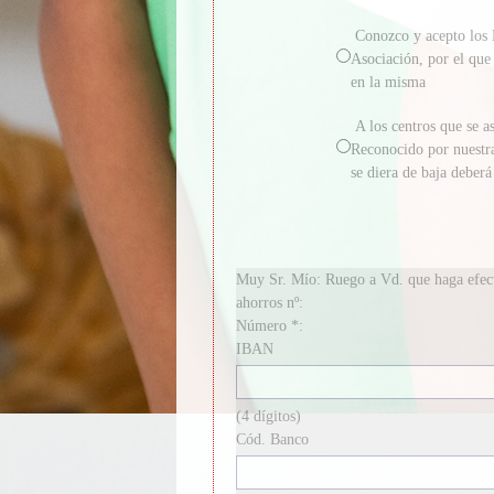
Conozco y acepto los 
Asociación, por el qu
en la misma
A los centros que se 
Reconocido por nuestra
se diera de baja deber
Muy Sr. Mío: Ruego a Vd. que haga efecti
ahorros nº:
Número *:
IBAN
(4 dígitos)
Cód. Banco