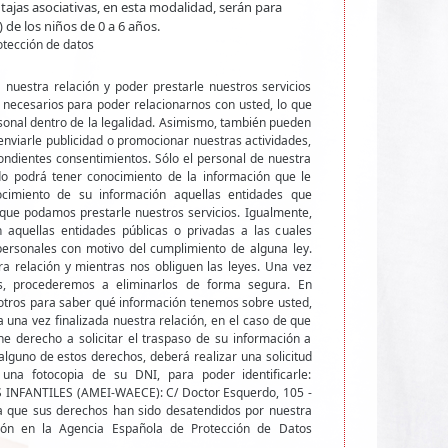
ajas asociativas, en esta modalidad, serán para
 de los niños de 0 a 6 años.
otección de datos
nuestra relación y poder prestarle nuestros servicios
 necesarios para poder relacionarnos con usted, lo que
sonal dentro de la legalidad. Asimismo, también pueden
enviarle publicidad o promocionar nuestras actividades,
ondientes consentimientos. Sólo el personal de nuestra
o podrá tener conocimiento de la información que le
cimiento de su información aquellas entidades que
que podamos prestarle nuestros servicios. Igualmente,
 aquellas entidades públicas o privadas a las cuales
 personales con motivo del cumplimiento de alguna ley.
 relación y mientras nos obliguen las leyes. Una vez
les, procederemos a eliminarlos de forma segura. En
otros para saber qué información tenemos sobre usted,
rla una vez finalizada nuestra relación, en el caso de que
ne derecho a solicitar el traspaso de su información a
r alguno de estos derechos, deberá realizar una solicitud
 una fotocopia de su DNI, para poder identificarle:
FANTILES (AMEI-WAECE): C/ Doctor Esquerdo, 105 -
 que sus derechos han sido desatendidos por nuestra
ión en la Agencia Española de Protección de Datos