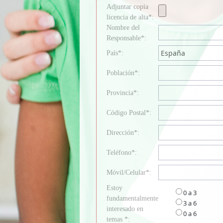
Adjuntar copia
licencia de alta*:
Nombre del
Responsable*:
País*:
Población*:
Provincia*:
Código Postal*:
Dirección*:
Teléfono*:
Móvil/Celular*:
Estoy
0 a 3
fundamentalmente
3 a 6
interesado en
0 a 6
temas *: