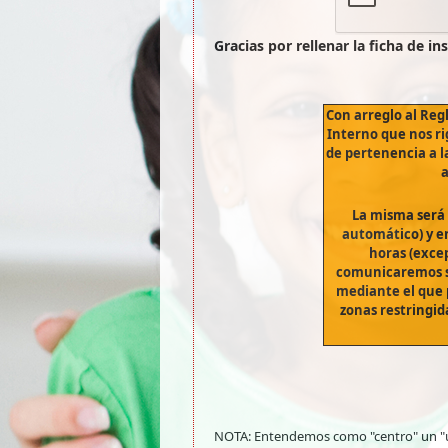
Gracias por rellenar la ficha de in
Con arreglo al Re
Interno que nos r
de pertenencia a l
La misma será 
automático) y en
horas (excep
comunicaremos s
mediante el que 
zonas restringid
NOTA: Entendemos como "centro" un "ún