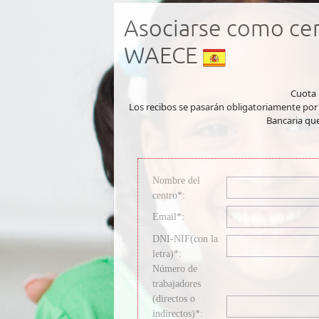
Asociarse como cen
WAECE
Cuota
Los recibos se pasarán obligatoriamente por b
Bancaria qu
Nombre del
centro*:
Email*:
DNI-NIF(con la
letra)*:
Número de
trabajadores
(directos o
indirectos)*: