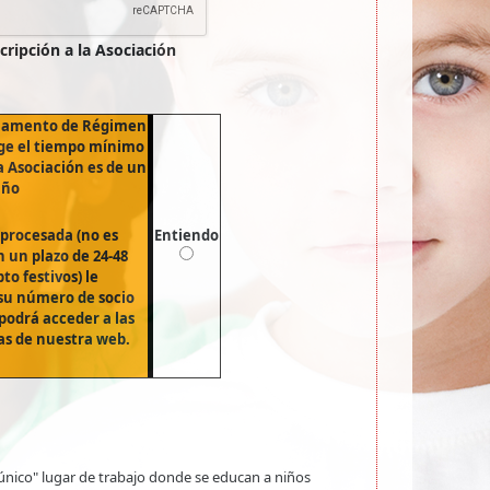
scripción a la Asociación
glamento de Régimen
ige el tiempo mínimo
a Asociación es de un
año
procesada (no es
Entiendo
 un plazo de 24-48
to festivos) le
u número de socio
podrá acceder a las
as de nuestra web.
ico" lugar de trabajo donde se educan a niños