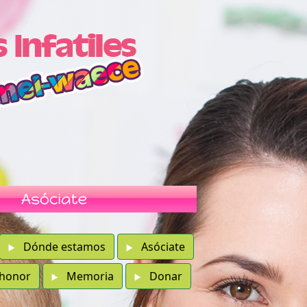
Dónde estamos
Asóciate
 honor
Memoria
Donar