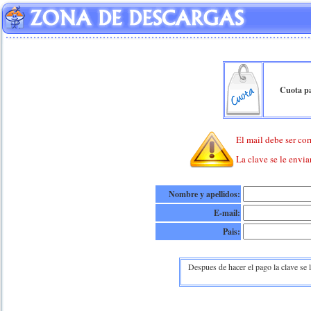
Cuota pa
El mail debe ser corr
La clave se le envia
Nombre y apellidos:
E-mail:
Pais:
Despues de hacer el pago la clave se 