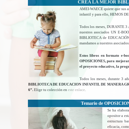
CREA LA MEJOR BIB
AMEI-WAECE quiere que sus aso
infantil y para ello, HEMO
Todos los meses, DURANTE 3 AÑ
nuestros asociados UN E-BO
BIBLIOTECA de EDUCACIÓN INF
mandamos a nuestros asociados
Estos libros en formato e-
OPOSICIONES, para mejorar la
el proyecto educativo, la prog
Todos los meses, durante 3 a
BIBLIOTECA DE EDUCACION INFANTIL DE MANERA GRATUITA a
6”.
Elige tu colección en
este enlace
.
Temario de OPOSICION
Se ha elabor
opositor a es
estructura b
eficacia, com