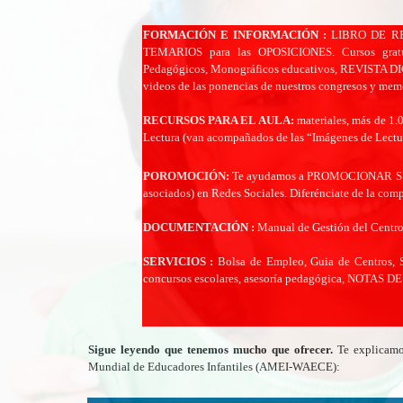
FORMACIÓN E INFORMACIÓN :
LIBRO DE REGA
TEMARIOS para las OPOSICIONES. Cursos gratui
Pedagógicos, Monográficos educativos, REVIS
videos de las ponencias de nuestros congresos y memor
RECURSOS PARA EL AULA:
materiales, más de 1.
Lectura (van acompañados de las “Imágenes de Lectura
POROMOCIÓN:
Te ayudamos a PROMOCIONAR SU 
asociados) en Redes Sociales. Diferénciate de la comp
DOCUMENTACIÓN :
Manual de Gestión del Centro,
SERVICIOS :
Bolsa de Empleo, Guia de Centros, S
concursos escolares, asesoría pedagógica, NOTAS D
Sigue leyendo que tenemos mucho que ofrecer.
Te explicamo
Mundial de Educadores Infantiles (AMEI-WAECE):