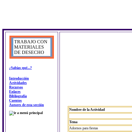
TRABAJO CON
MATERIALES
DE DESECHO
¿Sabías qué...?
Introducción
Actividades
Recursos
Enlaces
Bibliografía
Cuentos
Autores de esta sección
Nombre de la Actividad
Tema
Adornos para fiestas