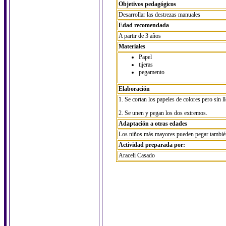
Objetivos pedagógicos
Desarrollar las destrezas manuales
Edad recomendada
A partir de 3 años
Materiales
Papel
tijeras
pegamento
Elaboración
1. Se cortan los papeles de colores pero sin ll
2. Se unen y pegan los dos extremos.
Adaptación a otras edades
Los niños más mayores pueden pegar también p
Actividad preparada por:
Araceli Casado