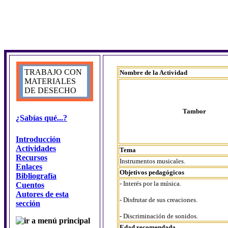
TRABAJO CON
Nombre de la Actividad
MATERIALES
DE DESECHO
Tambor
¿Sabías qué...?
Introducción
Actividades
Tema
Recursos
Instrumentos musicales.
Enlaces
Objetivos pedagógicos
Bibliografía
- Interés por la música.
Cuentos
Autores de esta
- Disfrutar de sus creaciones.
sección
- Discriminación de sonidos.
Edad recomendada