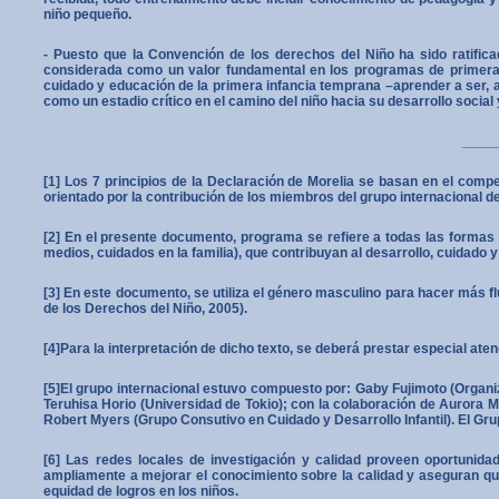
niño pequeño.
- Puesto que la Convención de los derechos del Niño ha sido ratific
considerada como un valor fundamental en los programas de primera in
cuidado y educación de la primera infancia temprana –aprender a ser, 
como un estadio crítico en el camino del niño hacia su desarrollo socia
____
[1] Los 7 principios de la Declaración de Morelia se basan en el comp
orientado por la contribución de los miembros del grupo internacional d
[2] En el presente documento, programa se refiere a todas las formas
medios, cuidados en la familia), que contribuyan al desarrollo, cuidado y
[3] En este documento, se utiliza el género masculino para hacer más fl
de los Derechos del Niño, 2005).
[4]Para la interpretación de dicho texto, se deberá prestar especial at
[5]El grupo internacional estuvo compuesto por: Gaby Fujimoto (Organ
Teruhisa Horio (Universidad de Tokio); con la colaboración de Aurora 
Robert Myers (Grupo Consutivo en Cuidado y Desarrollo Infantil). El G
[6] Las redes locales de investigación y calidad proveen oportunid
ampliamente a mejorar el conocimiento sobre la calidad y aseguran que
equidad de logros en los niños.