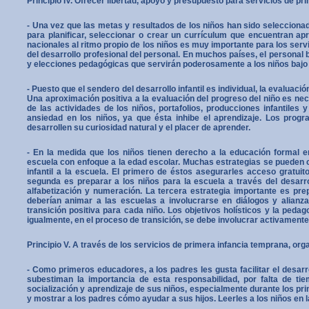
Principio IV. Ofrecer libertad, apoyo y presupuesto para servicios de pr
- Una vez que las metas y resultados de los niños han sido seleccionad
para plani­fi­car, seleccionar o crear un currículum que encuentran ap
nacionales al ritmo propio de los niños es muy importante para los servic
del desarrollo profesional del personal. En muchos países, el person
y elecciones pedagógicas que servirán poderosamente a los niños bajo
- Puesto que el sendero del desarrollo infantil es individual, la evalua
Una aproximación positiva a la eva­lua­ción del progreso del niño es ne
de las actividades de los niños, portafolios, producciones infantiles
ansiedad en los niños, ya que ésta inhibe el apren­di­zaje. Los pr
desarrollen su curiosidad natural y el placer de aprender.
- En la medida que los niños tienen derecho a la educación formal en
escuela con enfoque a la edad escolar. Muchas estrategias se pueden com
infantil a la escuela. El primero de éstos asegurarles acceso gratuito 
segunda es preparar a los niños para la escuela a través del desarro
alfabetización y numeración. La tercera estrategia importante es pre
deberían animar a las escuelas a involucrarse en diálogos y alian
transición positiva para cada niño. Los objetivos holísticos y la peda
igual­mente, en el proceso de transición, se debe involucrar activamente
Principio V. A través de los servicios de primera infancia temprana, org
- Como primeros educadores, a los padres les gusta facilitar el desar
subestiman la importan­cia de esta responsabilidad, por falta de t
socialización y aprendizaje de sus niños, especial­mente durante los pr
y mostrar a los padres cómo ayudar a sus hijos. Leerles a los niños en