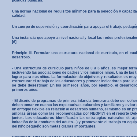
polí­ticas públicas.
Una norma nacional de requisitos mínimos para la selección y capacita
calidad.
Un cuerpo de supervisión y coordinación para apoyar el trabajo pedagó
Una instancia que apoye a nivel nacional y local las redes profesionale
[6]
Principio III. Formular una estructura nacional de currículo, en el c
desarrollo.
- Una estructura de currículo para niños de 0 a 6 años, es mejor form
incluyendo las asocia­ciones de padres y los mismos niños. Una de las ta
lograr para sus niños. La formulación de objetivos y resultados es muy 
estructurar el trabajo de los educadores y proveer indicadores para la 
se debe desestimar. En los primeros años, por ejemplo, el desarrollo
primeros años.
- El diseño de programas de primera infancia temprana debe ser coher
deben tomar en cuenta las expectativas culturales y familiares y evitar
un enfoque flexible en relación al desarrollo humano, el mismo es un pr
amplias áreas como las recomendadas por NEGP[7] en el reporte Delor
juntos. Los educadores identificarán las estrategias naturales de ap
imitación de la conducta del adulto…) y pro­moverán el trabajo en equip
del niño pequeño son metas diarias importantes.