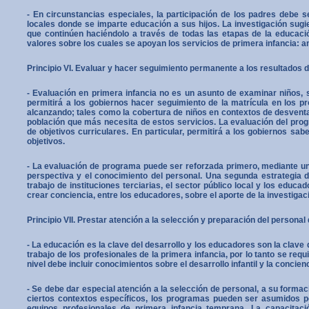
- En circunstancias especiales, la participación de los padres debe
locales donde se imparte educación a sus hijos. La investigación sug
que continúen haciéndolo a través de todas las etapas de la educaci
valores sobre los cuales se apoyan los servicios de primera infancia: a
Principio VI. Evaluar y hacer seguimiento permanente a los resultados de
- Evaluación en primera infancia no es un asunto de examinar niños, s
permitirá a los gobiernos hacer seguimiento de la matrícula en los pro
alcanzando; tales como la cobertura de niños en contextos de desventa
población que más necesita de estos servicios. La evalua­ción del prog
de objetivos curriculares. En particular, permitirá a los gobiernos s
objetivos.
- La evaluación de programa puede ser reforzada primero, mediante una a
perspectiva y el conocimiento del personal. Una segunda estrategia d
trabajo de instituciones terciarias, el sector público local y los educ
crear conciencia, entre los educadores, sobre el apor­te de la investi­gac
Principio VII. Prestar atención a la selección y preparación del persona
- La educación es la clave del desarrollo y los educadores son la clave
trabajo de los profesionales de la primera infancia, por lo tanto se re
nivel debe incluir conocimientos sobre el desarrollo infantil y la conci
- Se debe dar especial atención a la selección de personal, a su formac
ciertos contextos específicos, los programas pueden ser asumidos po
equipos profesionales de primera infancia temprana. La capacitac