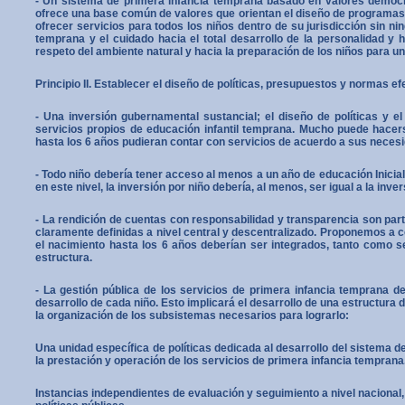
- Un sistema de primera infancia temprana basado en valores democrát
ofrece una base común de valores que orientan el diseño de programas 
ofrecer servi­cios para todos los niños dentro de su jurisdicción sin ni
temprana y el cuidado hacia el total desa­rro­llo de la personalidad y 
respeto del ambiente natural y hacia la preparación de los niños para un
Principio II. Establecer el diseño de políticas, presupuestos y normas e
- Una inversión gubernamental sustancial; el diseño de políticas y
servicios propios de educación infantil temprana. Mucho puede hacer
hasta los 6 años pudieran contar con servicios de acuerdo a sus necesid
- Todo niño debería tener acceso al menos a un año de educación Inicia
en este nivel, la inversión por niño debería, al menos, ser igual a la inve
- La rendición de cuentas con responsabilidad y transparencia son part
claramente definidas a nivel cen­tral y descentralizado. Proponemos a c
el nacimiento hasta los 6 años deberían ser integrados, tanto como se
estructura.
- La gestión pública de los servicios de primera infancia temprana de
desarrollo de cada niño. Esto implicará el desarrollo de una estructura
la organización de los subsistemas necesarios para lograrlo:
Una unidad específica de políticas dedicada al desarrollo del sistema de
la pres­tación y operación de los servicios de primera infancia temprana
Instancias independientes de evaluación y seguimiento a nivel nacional, co