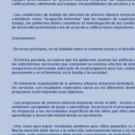
calificaciones; eliminando así trabajos sin posibilidades de ascenso y s
- Las condiciones de trabajo del personal de primera infancia tempra
considerar como "ocupación femenina" que no requiere de capacitació
trabajo, los gobiernos deben considerar la homologación de las condici
de desarrollo profesional) a los de acuerdo a calificaciones equivalente.
Conclusiones
- En estos principios, se ha hablado sobre el contexto social y el desafío
- En forma paralela, se espera que los gobiernos asuman las políticas d
los subsistemas nece­sarios que componen un sistema efectivo de prim
asegurarán un porcentaje adecuado de su presu­pues­to para sus ciuda
permanente y en el bienestar en la familia y la sociedad.
- El ministerio responsable de la primera infancia temprana formulará,
los servicios con resulta­dos esperados claros en los diferentes domin
programas están logrando esos objetivos.
- Los programas de primera infancia temprana verán al niño - incluso
ambientes apropiados de juego y aprendizaje. Se proveerá el presupues
en respuesta a las necesidades específicas de los niños que ellos at
aprendizaje y desarrollo infantil desde su nacimiento.
- Una clave para lograr resultados positivos para niños pequeños es l
Mucha atención debe darse a la selección, entre­na­mien­to inicial y en s
recibida, todo entrenamiento debe incluir conocimiento de pedagogía y 